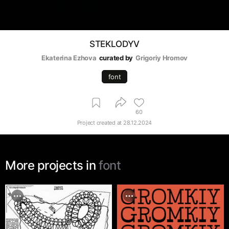
STEKLODYV
Ekaterina Ezhova
curated by
Grigoriy Hromov
font
60
Project created at
28.12.2024
More projects in
font