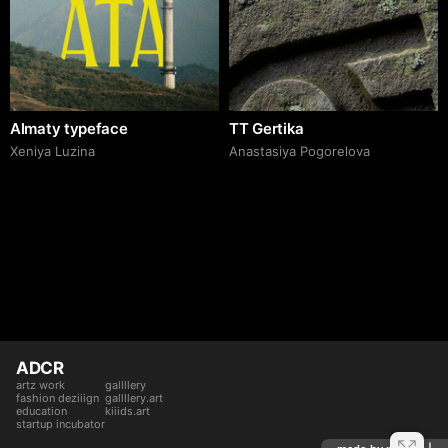
Almaty typeface
TT Gertika
Xeniya Luzina
Anastasiya Pogorelova
ADCR
artz work
gallllery
fashion deziiign
gallllery.art
education
kiiids.art
startup incubator