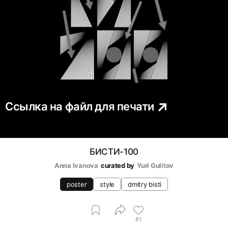
Ссылка на файл для печати
БИСТИ-100
Anna Ivanova
curated by
Yuri Gulitov
poster
style
dmitry bisti
81