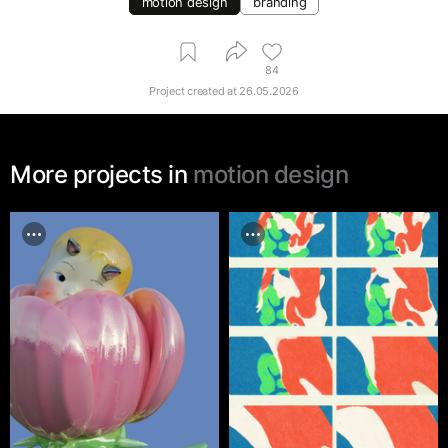
motion design
branding
84
Project created at
26.05.2026
More projects in
motion design