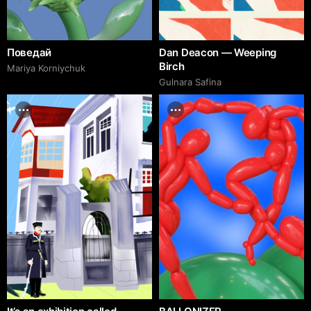
Поведай
Dan Deacon — Weeping
Birch
Mariya Korniychuk
Gulnara Safina