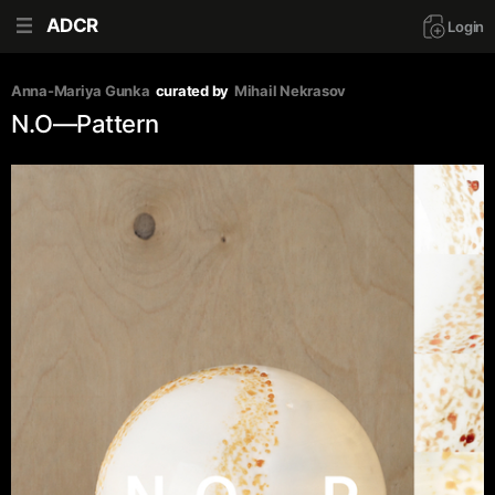
ADCR
Login
Anna-Mariya Gunka
curated by
Mihail Nekrasov
N.O—Pattern