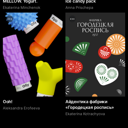
MELLOW. Yogurt.
Ice candy pack
Ekaterina Minchenok
Anna Prischepa
Ooh!
Айдентика фабрики
«Городецкая роспись»
Aleksandra Erofeeva
Ekaterina Kotrachyova