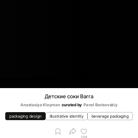
Детские соки Barra
Anastasiya Kleyman
curated by
Pavel Borisovskiy
packaging design
illustrative identity
beverage packaging
209