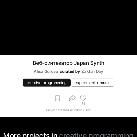
Веб-синтезатор Japan Synth
Alisa Gurova
curated by
Zakhar Day
creative programming
experimental music
31
Project created at
28.12.2022
More projects in
creative programming