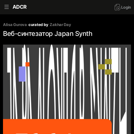
ADCR
Login
Alisa Gurova
curated by
Zakhar Day
Веб-синтезатор Japan Synth