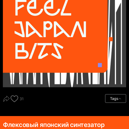
Tags
31
Флексовый японский синтезатор