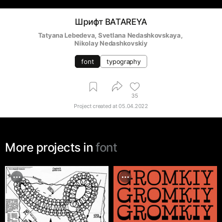
Шрифт BATAREYA
Tatyana Lebedeva
, 
Svetlana Nedashkovskaya
, 
Nikolay Nedashkovskiy
font
typography
35
Project created at
05.04.2022
More projects in
font