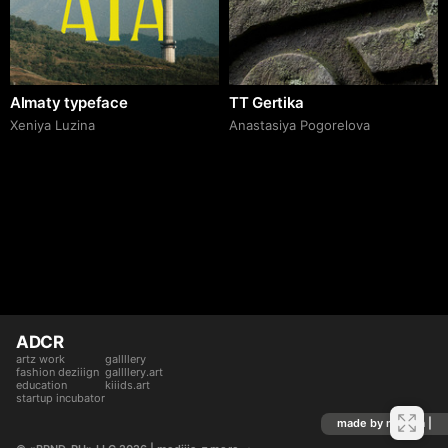
Almaty typeface
TT Gertika
Xeniya Luzina
Anastasiya Pogorelova
ADCR
artz work
gallllery
fashion deziiign
gallllery.art
education
kiiids.art
startup incubator
made by mediiia |