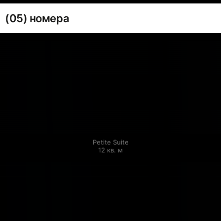
(05) номера
Petite Suite

12 кв. м