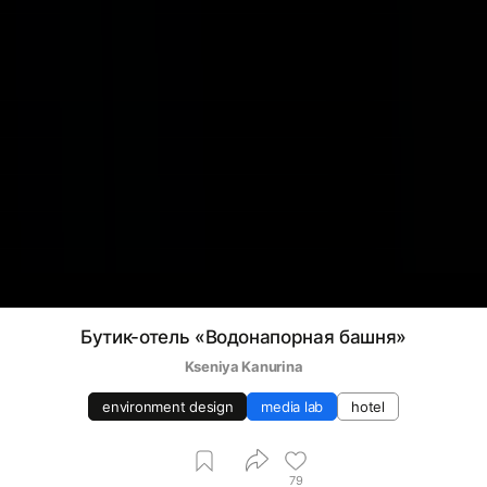
Бутик-отель «Водонапорная башня»
Kseniya Kanurina
environment design
media lab
hotel
79