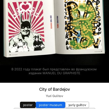
В 2022 году плакат был представлен во французском 
издании MANUEL DU GRAPHISTE
City of Bardejov
Yuri Gulitov
poster
poster museum
yuriy gulitov