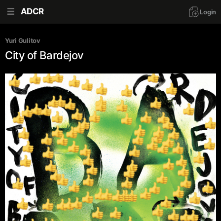
ADCR
Login
Yuri Gulitov
City of Bardejov