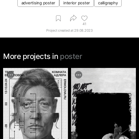
advertising poster
interior poster
calligraphy
41
Project created at
29.08.2023
More projects in
poster