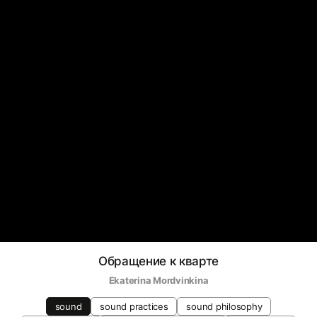
Обращение к кварте
Ekaterina Mordvinkina
sound
sound practices
sound philosophy