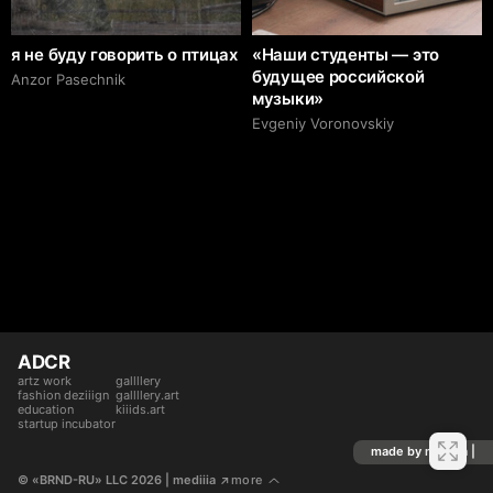
я не буду говорить о птицах
«Наши студенты — это
будущее российской
Anzor Pasechnik
музыки»
Evgeniy Voronovskiy
ADCR
artz work
gallllery
fashion deziiign
gallllery.art
education
kiiids.art
startup incubator
made by mediiia |
© «BRND-RU» LLC 2026
 | mediiia 
more
↗