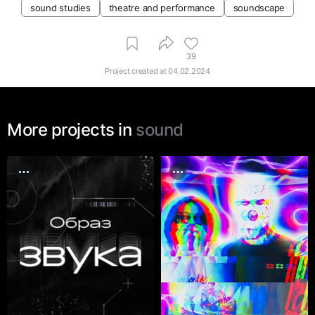
sound studies
theatre and performance
soundscape
39
Project created at
04.02.2024
More projects in
sound