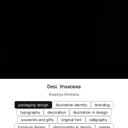
Desi. Упаковка
Kseniya Aristova
packaging design
illustrative identity
branding
typography
decoration
illustration in design
souvenirs and gifts
original font
calligraphy
furniture design
photography in design
names