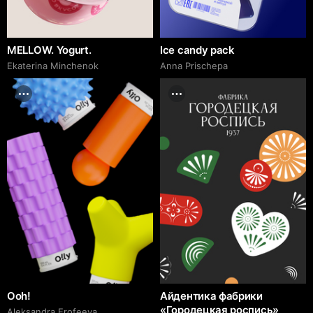
MELLOW. Yogurt.
Ice candy pack
Ekaterina Minchenok
Anna Prischepa
Ooh!
Айдентика фабрики
«Городецкая роспись»
Aleksandra Erofeeva