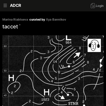
ADCR
Login
Marina Riabtseva
curated by
Ilya Bannikov
taccet ˙‎