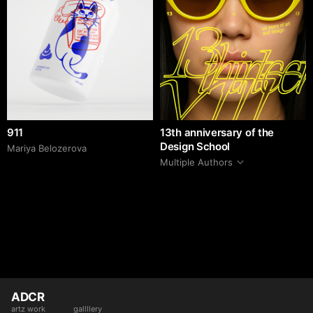
911
13th anniversary of the
Design School
Mariya Belozerova
Multiple Authors
ADCR
artz work
gallllery