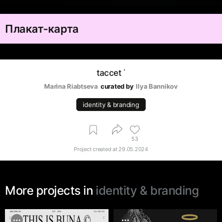
Плакат-карта
taccet ˙‎
Marina Riabtseva
curated by
Ilya Bannikov
identity & branding
53
Project created at
29.05.2024
More projects in
identity & branding