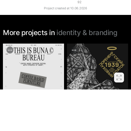
92
Project created at
10.06.2026
More projects in
identity & branding