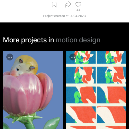
44
Project created at
14.04.2023
More projects in
motion design