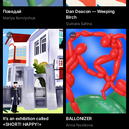
Поведай
Dan Deacon — Weeping
Birch
Mariya Korniychuk
Gulnara Safina
It’s an exhibition called
BALLONIZER
«SHORT! HAPPY!»
Аnna Novikova