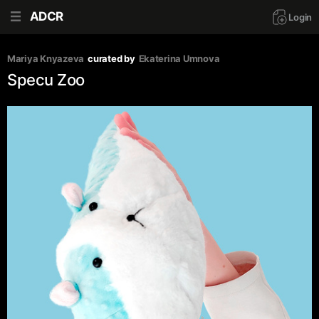
ADCR
Login
Mariya Knyazeva
curated by
Ekaterina Umnova
Specu Zoo