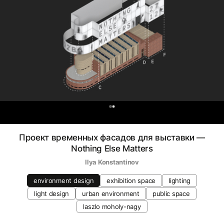
0
Проект временных фасадов для выставки —
Nothing Else Matters
Ilya Konstantinov
environment design
exhibition space
lighting
light design
urban environment
public space
laszlo moholy-nagy