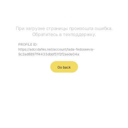
Ошибка
При загрузке страницы произошла ошибка.
Обратитесь в техподдержку.
PROFILE ID:
https://adcr.dafes.net/account/lada-fedoseeva-
9c2ad8897ff4433dbbf51f2f2aede04a
Go back