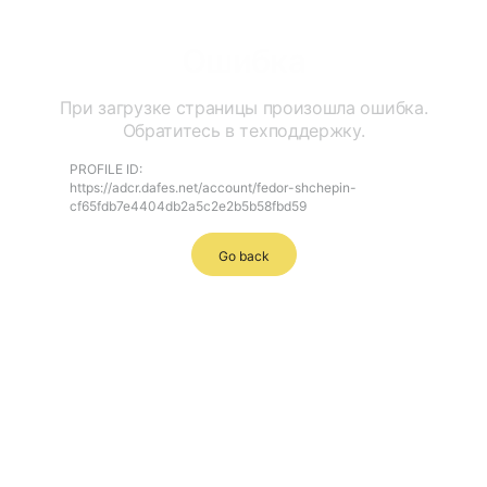
Ошибка
При загрузке страницы произошла ошибка.
Обратитесь в техподдержку.
PROFILE ID:
https://adcr.dafes.net/account/fedor-shchepin-
cf65fdb7e4404db2a5c2e2b5b58fbd59
Go back