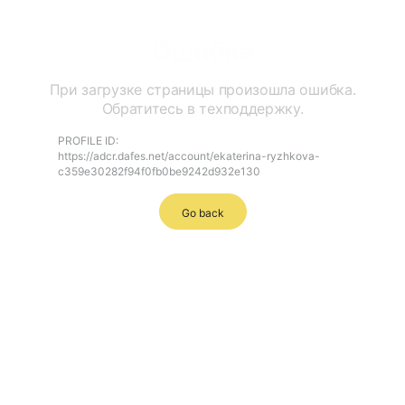
Ошибка
При загрузке страницы произошла ошибка.
Обратитесь в техподдержку.
PROFILE ID:
https://adcr.dafes.net/account/ekaterina-ryzhkova-
c359e30282f94f0fb0be9242d932e130
Go back