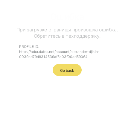
Ошибка
При загрузке страницы произошла ошибка.
Обратитесь в техподдержку.
PROFILE ID:
https://adcr.dafes.net/account/alexander-djikia-
0039cd79d8314539af5c03f00ad59064
Go back