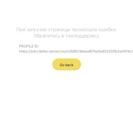
Ошибка
При загрузке страницы произошла ошибка.
Обратитесь в техподдержку.
PROFILE ID:
https://adcr.dafes.net/account/9dfb19ebad874a5e85355ffb3a561bc
Go back