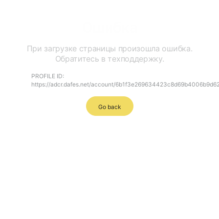
Ошибка
При загрузке страницы произошла ошибка.
Обратитесь в техподдержку.
PROFILE ID:
https://adcr.dafes.net/account/6b1f3e269634423c8d69b4006b9d6
Go back