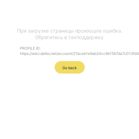
Ошибка
При загрузке страницы произошла ошибка.
Обратитесь в техподдержку.
PROFILE ID:
https://adcr.dafes.net/account/21bcab1e9ab24cc6b1567da7c013fd
Go back