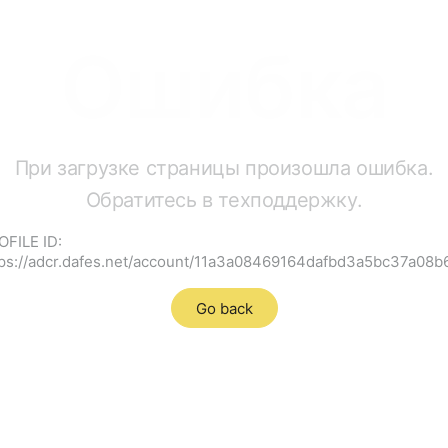
Ошибка
При загрузке страницы произошла ошибка.
Обратитесь в техподдержку.
OFILE ID:
tps://adcr.dafes.net/account/11a3a08469164dafbd3a5bc37a08b
Go back